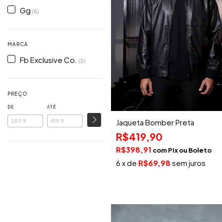
Gg
(5)
MARCA
Fb Exclusive Co.
(5)
PREÇO
DE
ATÉ
Jaqueta Bomber Preta
R$419,90
R$398,91
com
Pix
6
x de
R$69,98
sem juros