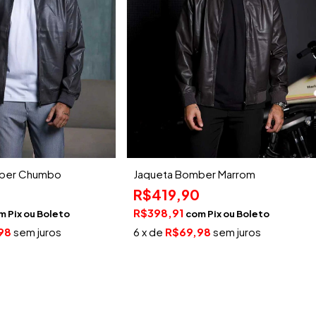
mber Chumbo
Jaqueta Bomber Marrom
R$419,90
R$398,91
m
Pix
com
Pix
98
sem juros
6
x de
R$69,98
sem juros