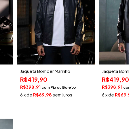
Jaqueta Bomber Marinho
Jaqueta Bo
R$419,90
R$419,90
R$398,91
R$398,91
com
Pix
co
6
x de
R$69,98
sem juros
6
x de
R$69,