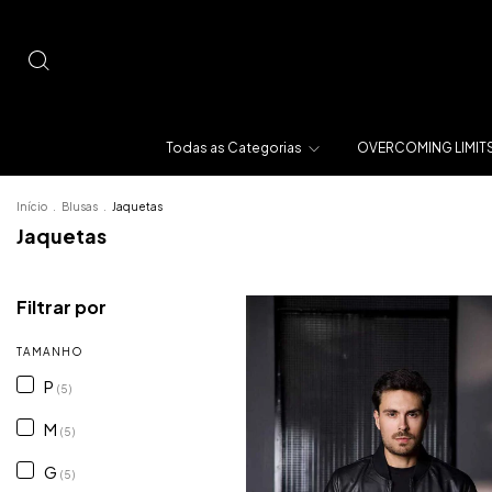
Todas as Categorias
OVERCOMING LIMIT
Início
.
Blusas
.
Jaquetas
Jaquetas
Filtrar por
TAMANHO
P
(5)
M
(5)
G
(5)