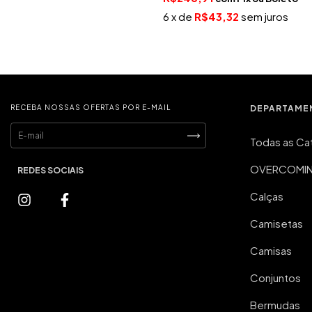
6
x de
R$43,32
sem juros
RECEBA NOSSAS OFERTAS POR E-MAIL
DEPARTAME
Todas as Ca
OVERCOMING
Calças
Camisetas
Camisas
Conjuntos
Bermudas