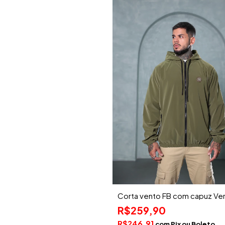
Corta vento FB com capuz Ve
R$259,90
R$246,91
com
Pix