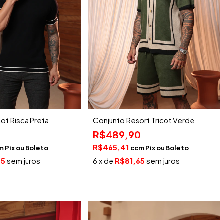
ot Risca Preta
Conjunto Resort Tricot Verde
R$489,90
R$465,41
m
Pix
com
Pix
65
sem juros
6
x de
R$81,65
sem juros