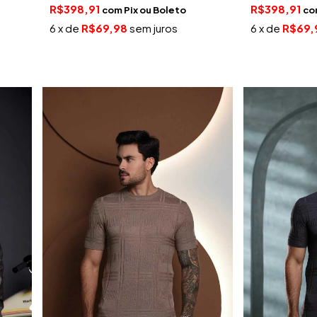
R$398,91
R$398,91
com
Pix
co
6
x de
R$69,98
sem juros
6
x de
R$69,