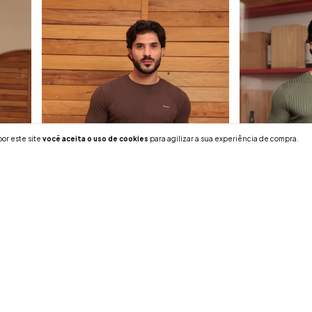
or este site
você aceita o uso de cookies
para agilizar a sua experiência de compra.
m
Camiseta Slim Turim Marrom
Camiseta Sli
R$129,90
R$64,90
R$123,41
R$61,66
com
Pix
com