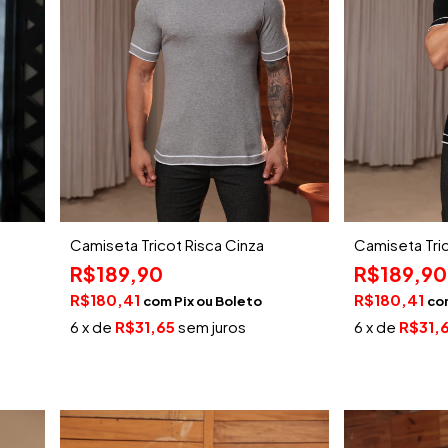
Camiseta Tricot Risca Cinza
Camiseta Tric
R$189,90
R$189,90
R$180,41
R$180,41
com
Pix
co
6
x de
R$31,65
sem juros
6
x de
R$31,