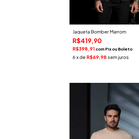
Jaqueta Bomber Marrom
R$419,90
R$398,91
com
Pix
6
x de
R$69,98
sem juros