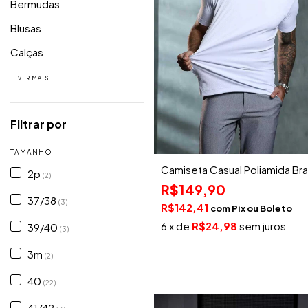
Bermudas
Blusas
Calças
VER MAIS
Filtrar por
TAMANHO
Camiseta Casual Poliamida Br
2p
(2)
R$149,90
37/38
(3)
R$142,41
com
Pix
6
x de
R$24,98
sem juros
39/40
(3)
3m
(2)
40
(22)
41/42