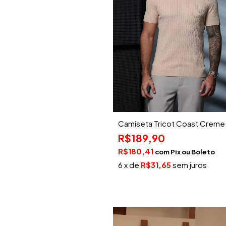
Camiseta Tricot Coast Creme
R$189,90
R$180,41
com
Pix
6
x de
R$31,65
sem juros