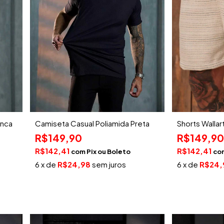
anca
Camiseta Casual Poliamida Preta
Shorts Wallar
R$149,90
R$149,90
R$142,41
R$142,41
com
Pix
co
6
x de
R$24,98
sem juros
6
x de
R$24,