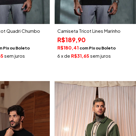
cot Quadri Chumbo
Camiseta Tricot Lines Marinho
R$189,90
R$180,41
m
Pix
com
Pix
65
sem juros
6
x de
R$31,65
sem juros