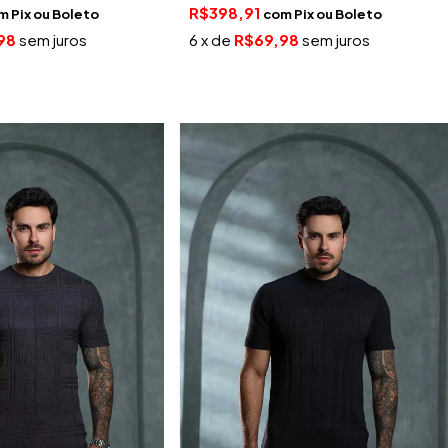
R$398,91
m
Pix
com
Pix
98
sem juros
6
x de
R$69,98
sem juros