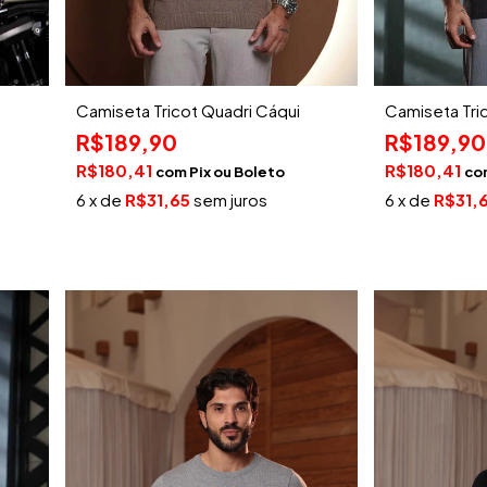
Camiseta Tricot Quadri Cáqui
Camiseta Tri
R$189,90
R$189,90
R$180,41
R$180,41
com
Pix
co
6
x de
R$31,65
sem juros
6
x de
R$31,