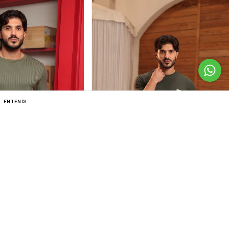
ENTENDI
m Valência Verde
Camiseta Slim Linea Verde
R$139,90
R$132,91
Pix
com
Pix