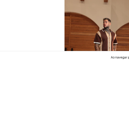
Ao navegar p
Conjunto Resort Tricot Marro
R$489,90
R$465,41
com
Pix