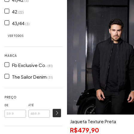
(3)
42
(22)
43/44
(3)
VER TODOS
MARCA
Fb Exclusive Co.
(81)
The Sailor Denim
(31)
PREÇO
DE
ATÉ
Jaqueta Texture Preta
R$479,90