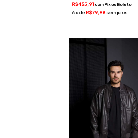
R$455,91
com
Pix
6
x de
R$79,98
sem juros