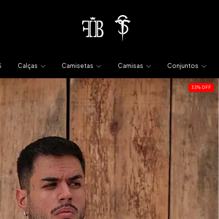
S
Calças
Camisetas
Camisas
Conjuntos
33
%
OFF