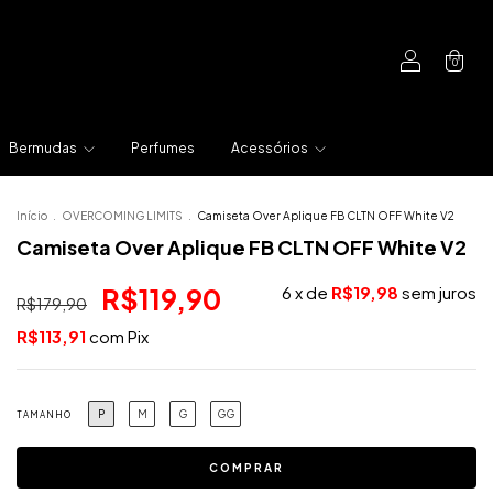
0
Bermudas
Perfumes
Acessórios
Início
.
OVERCOMING LIMITS
.
Camiseta Over Aplique FB CLTN OFF White V2
Camiseta Over Aplique FB CLTN OFF White V2
R$119,90
6
x de
R$19,98
sem juros
R$179,90
R$113,91
com
Pix
P
M
G
GG
TAMANHO