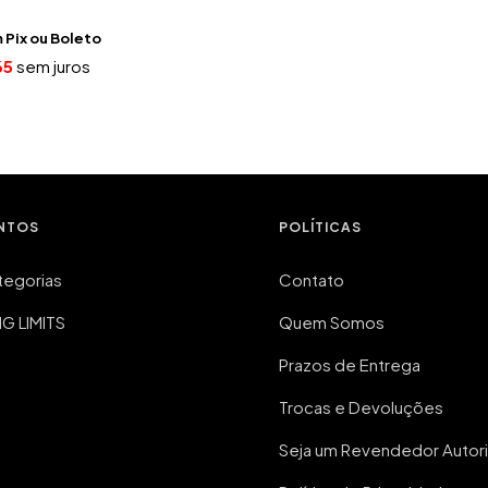
m
Pix
65
sem juros
NTOS
POLÍTICAS
tegorias
Contato
 LIMITS
Quem Somos
Prazos de Entrega
Trocas e Devoluções
Seja um Revendedor Autor