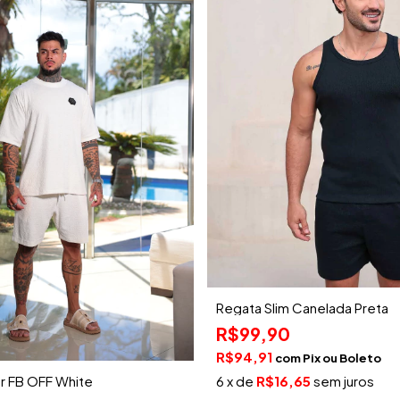
Regata Slim Canelada Preta
R$99,90
R$94,91
com
Pix
r FB OFF White
6
x de
R$16,65
sem juros