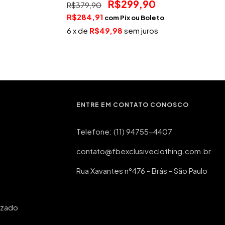
R$299,90
R$379,90
R$284,91
com
Pix
6
x de
R$49,98
sem juros
ENTRE EM CONTATO CONOSCO
Telefone: (11) 94755-4407
contato@fbexclusiveclothing.com.br
Rua Xavantes n°476 - Brás - São Paulo
izado