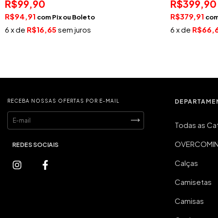
R$399,90
R$99,90
R$379,91
R$94,91
co
com
Pix
6
x de
R$66,
6
x de
R$16,65
sem juros
RECEBA NOSSAS OFERTAS POR E-MAIL
DEPARTAME
Todas as Ca
OVERCOMING
Calças
Camisetas
Camisas