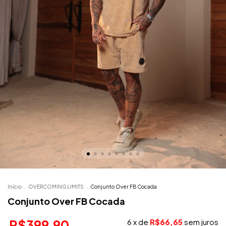
Início
.
OVERCOMING LIMITS
.
Conjunto Over FB Cocada
Conjunto Over FB Cocada
R$399,90
6
x de
R$66,65
sem juros