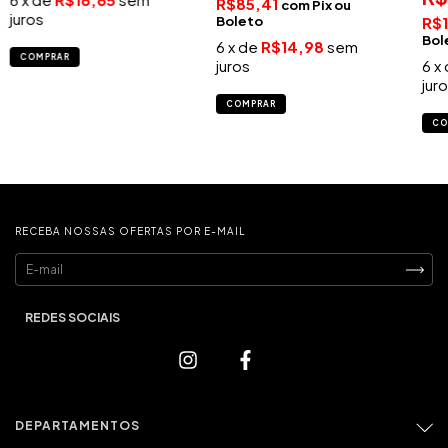
R$85,41
com
Pix
juros
R$1
6
x de
R$14,98
sem
COMPRAR
juros
6
x
jur
COMPRAR
CO
RECEBA NOSSAS OFERTAS POR E-MAIL
DEPARTAMENTOS