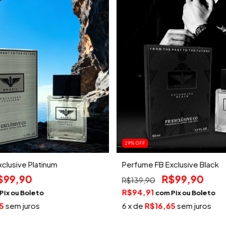
29
%
OFF
clusive Platinum
Perfume FB Exclusive Black
$99,90
R$99,90
R$139,90
R$94,91
Pix
com
Pix
5
sem juros
6
x de
R$16,65
sem juros