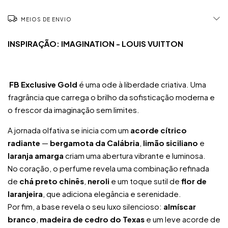
MEIOS DE ENVIO
INSPIRAÇÃO: IMAGINATION - LOUIS VUITTON
FB Exclusive Gold
é uma ode à liberdade criativa. Uma
fragrância que carrega o brilho da sofisticação moderna e
o frescor da imaginação sem limites.
A jornada olfativa se inicia com um
acorde cítrico
radiante
—
bergamota da Calábria
,
limão siciliano
e
laranja amarga
criam uma abertura vibrante e luminosa.
No coração, o perfume revela uma combinação refinada
de
chá preto chinês
,
neroli
e um toque sutil de
flor de
laranjeira
, que adiciona elegância e serenidade.
Por fim, a base revela o seu luxo silencioso:
almíscar
branco
,
madeira de cedro do Texas
e um leve acorde de