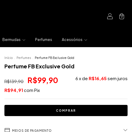
0
Bermudas
Perfumes
Acessórios
Início
.
Perfumes
.
Perfume FB Exclusive Gold
Perfume FB Exclusive Gold
R$99,90
6
x de
R$16,65
sem juros
R$139,90
R$94,91
com
Pix
MEIOS DE PAGAMENTO