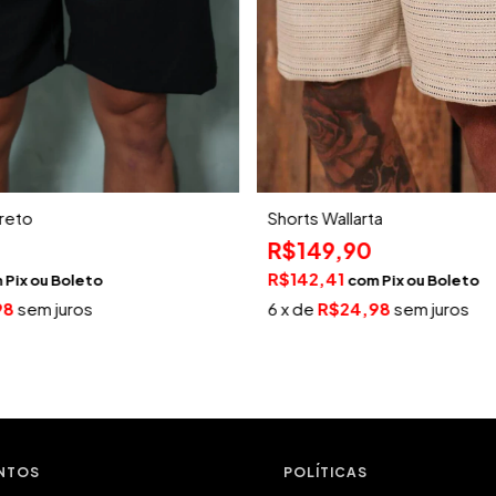
Preto
Shorts Wallarta
R$149,90
R$142,41
m
Pix
com
Pix
98
sem juros
6
x de
R$24,98
sem juros
NTOS
POLÍTICAS