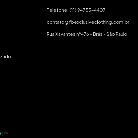
Telefone: (11) 94755-4407
contato@fbexclusiveclothing.com.br
Rua Xavantes n°476 - Brás - São Paulo
izado