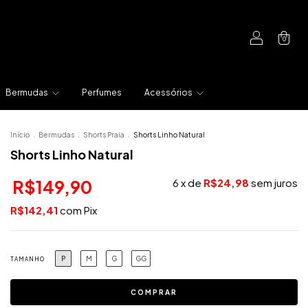
0
Bermudas
Perfumes
Acessórios
Início
.
Bermudas
.
Shorts Praia
.
Shorts Linho Natural
Shorts Linho Natural
R$149,90
6
x de
R$24,98
sem juros
R$142,41
com
Pix
P
M
G
GG
TAMANHO