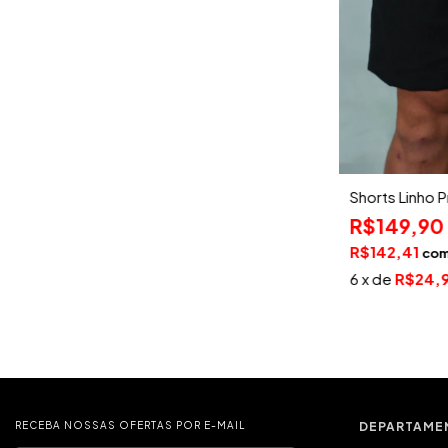
Shorts Linho 
R$149,90
R$142,41
co
6
x de
R$24,
RECEBA NOSSAS OFERTAS POR E-MAIL
DEPARTAME