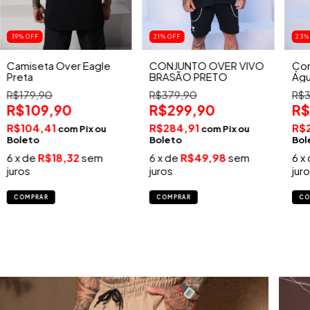
39
%
OFF
21
%
OFF
23
Camiseta Over Eagle
CONJUNTO OVER VIVO
Con
Preta
BRASÃO PRETO
Águ
R$179,90
R$379,90
R$3
R$109,90
R$299,90
R$
R$104,41
R$284,91
R$
com
Pix
com
Pix
6
x de
R$18,32
sem
6
x de
R$49,98
sem
6
x
juros
juros
jur
COMPRAR
COMPRAR
CO