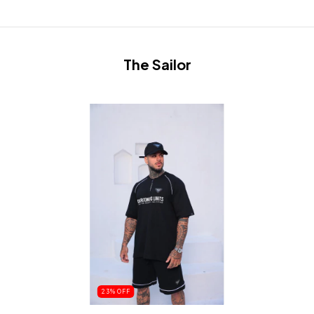
The Sailor
23
%
OFF