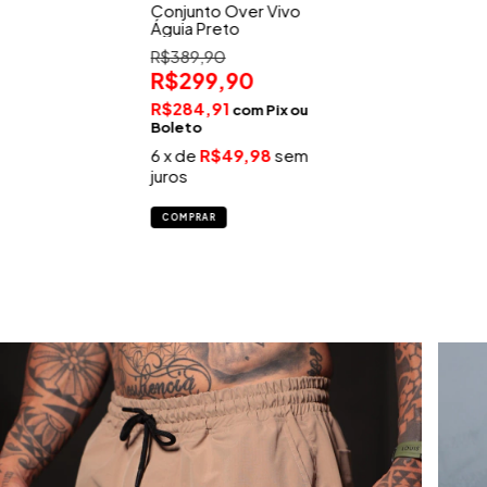
Conjunto Over Vivo
Águia Preto
R$389,90
R$299,90
R$284,91
com
Pix
6
x de
R$49,98
sem
juros
COMPRAR